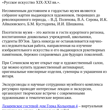
«Русское искусство XIX-XXI вв.».
Несомненным достоянием и гордостью музея являются
собрание картин выдающихся художников, творивших до
революционного периода, – В.Д. Поленова, В.А. Серова, И.К.
Айвазовского, Б.М. Кустодиева, И.И. Шишкина.
Посетители музея – это жители и гости курортного региона,
воспитанники дошкольных учреждений, школьники,
студенты ВУЗов. Здесь никогда не останавливается научно-
исследовательская работа, направленная на изучение
изобразительного искусства и его выдающихся рукотворных
памятников, бережно сохраняемых для будущих поколений.
При Сочинском музее открыт еще и художественный салон,
где можно купить художественный антиквариат,
оригинальные ювелирные изделия, сувениры и украшения из
янтаря.
Экскурсоводы и научные сотрудники музейного комплекса
регулярно проводят интересные лекции и экскурсии,
организуют творческие встречи с современными
художниками и тематические вернисажи.
Лазаревское гостевой дом Горка Кольцевая 4
– виртуальная