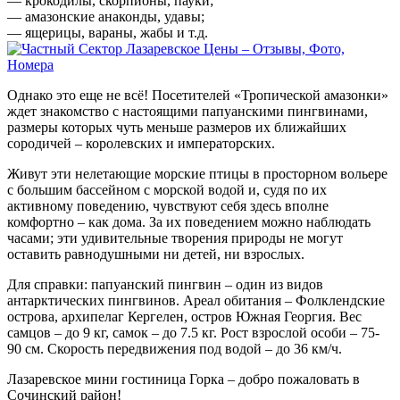
— крокодилы, скорпионы, пауки;
— амазонские анаконды, удавы;
— ящерицы, вараны, жабы и т.д.
Однако это еще не всё! Посетителей «Тропической амазонки»
ждет знакомство с настоящими папуанскими пингвинами,
размеры которых чуть меньше размеров их ближайших
сородичей – королевских и императорских.
Живут эти нелетающие морские птицы в просторном вольере
с большим бассейном с морской водой и, судя по их
активному поведению, чувствуют себя здесь вполне
комфортно – как дома. За их поведением можно наблюдать
часами; эти удивительные творения природы не могут
оставить равнодушными ни детей, ни взрослых.
Для справки: папуанский пингвин – один из видов
антарктических пингвинов. Ареал обитания – Фолклендские
острова, архипелаг Кергелен, остров Южная Георгия. Вес
самцов – до 9 кг, самок – до 7.5 кг. Рост взрослой особи – 75-
90 см. Скорость передвижения под водой – до 36 км/ч.
Лазаревское мини гостиница Горка – добро пожаловать в
Сочинский район!