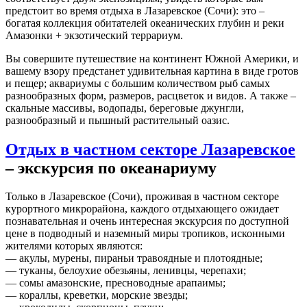
предстоит во время отдыха в Лазаревское (Сочи): это –
богатая коллекция обитателей океанических глубин и реки
Амазонки + экзотический террариум.
Вы совершите путешествие на континент Южной Америки, и
вашему взору предстанет удивительная картина в виде гротов
и пещер; аквариумы с большим количеством рыб самых
разнообразных форм, размеров, расцветок и видов. А также –
скальные массивы, водопады, береговые джунгли,
разнообразный и пышный растительный оазис.
Отдых в частном секторе Лазаревское
– экскурсия по океанариуму
Только в Лазаревское (Сочи), проживая в частном секторе
курортного микрорайона, каждого отдыхающего ожидает
познавательная и очень интересная экскурсия по доступной
цене в подводный и наземный миры тропиков, исконными
жителями которых являются:
— акулы, мурены, пираньи травоядные и плотоядные;
— туканы, белоухие обезьяны, ленивцы, черепахи;
— сомы амазонские, пресноводные арапаимы;
— кораллы, креветки, морские звезды;