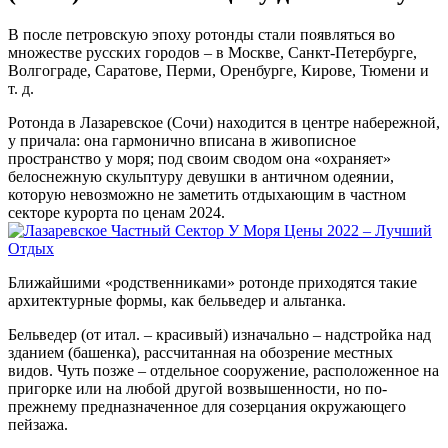
В после петровскую эпоху ротонды стали появляться во
множестве русских городов – в Москве, Санкт-Петербурге,
Волгограде, Саратове, Перми, Оренбурге, Кирове, Тюмени и
т. д.
Ротонда в Лазаревское (Сочи) находится в центре набережной,
у причала: она гармонично вписана в живописное
пространство у моря; под своим сводом она «охраняет»
белоснежную скульптуру девушки в античном одеянии,
которую невозможно не заметить отдыхающим в частном
секторе курорта по ценам 2024.
Ближайшими «родственниками» ротонде приходятся такие
архитектурные формы, как бельведер и альтанка.
Бельведер (от итал. – красивый) изначально – надстройка над
зданием (башенка), рассчитанная на обозрение местных
видов. Чуть позже – отдельное сооружение, расположенное на
пригорке или на любой другой возвышенности, но по-
прежнему предназначенное для созерцания окружающего
пейзажа.