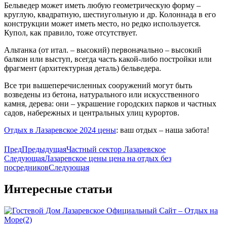
Бельведер может иметь любую геометрическую форму –
круглую, квадратную, шестиугольную и др. Колоннада в его
конструкции может иметь место, но редко используется.
Купол, как правило, тоже отсутствует.
Альтанка (от итал. – высокий) первоначально – высокий
балкон или выступ, всегда часть какой-либо постройки или
фрагмент (архитектурная деталь) бельведера.
Все три вышеперечисленных сооружений могут быть
возведены из бетона, натурального или искусственного
камня, дерева: они – украшение городских парков и частных
садов, набережных и центральных улиц курортов.
Отдых в Лазаревское 2024 цены
: ваш отдых – наша забота!
Пред
Предыдущая
Частный сектор Лазаревское
Следующая
Лазаревское цены цена на отдых без
посредников
Следующая
Интересные статьи