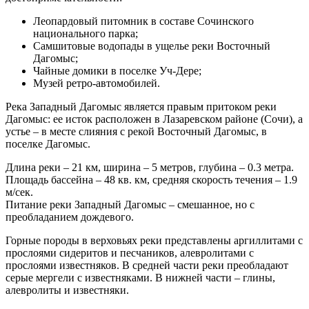
Леопардовый питомник в составе Сочинского
национального парка;
Самшитовые водопады в ущелье реки Восточный
Дагомыс;
Чайные домики в поселке Уч-Дере;
Музей ретро-автомобилей.
Река Западный Дагомыс является правым притоком реки
Дагомыс: ее исток расположен в Лазаревском районе (Сочи), а
устье – в месте слияния с рекой Восточный Дагомыс, в
поселке Дагомыс.
Длина реки – 21 км, ширина – 5 метров, глубина – 0.3 метра.
Площадь бассейна – 48 кв. км, средняя скорость течения – 1.9
м/сек.
Питание реки Западный Дагомыс – смешанное, но с
преобладанием дождевого.
Горные породы в верховьях реки представлены аргиллитами с
прослоями сидеритов и песчаников, алевролитами с
прослоями известняков. В средней части реки преобладают
серые мергели с известняками. В нижней части – глины,
алевролиты и известняки.