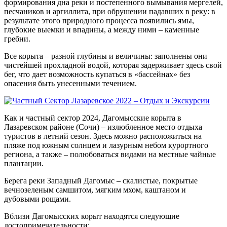
формирования дна реки и постепенного вымывания мергелей,
песчаников и аргиллита, при обрушении падавших в реку: в
результате этого природного процесса появились ямы,
глубокие выемки и впадины, а между ними – каменные
гребни.
Все корыта – разной глубины и величины: заполнены они
чистейшей прохладной водой, которая задерживает здесь свой
бег, что дает возможность купаться в «бассейнах» без
опасения быть унесенными течением.
Как и частный сектор 2024, Дагомысские корыта в
Лазаревском районе (Сочи) – излюбленное место отдыха
туристов в летний сезон. Здесь можно расположиться на
пляже под южным солнцем и лазурным небом курортного
региона, а также – полюбоваться видами на местные чайные
плантации.
Берега реки Западный Дагомыс – скалистые, покрытые
вечнозеленым самшитом, мягким мхом, каштаном и
дубовыми рощами.
Вблизи Дагомысских корыт находятся следующие
достопримечательности: